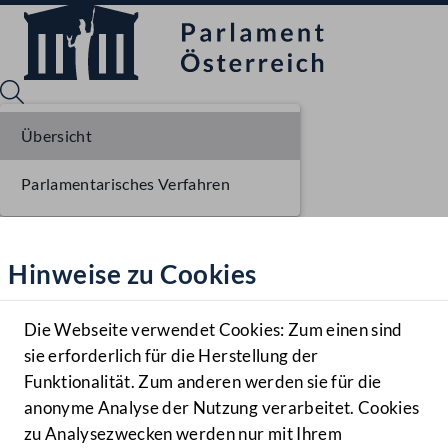
Übersicht
Parlamentarisches Verfahren
Sprache English
Mediathek
Hinweise zu Cookies
Hilfe
Benutzer
Die Webseite verwendet Cookies: Zum einen sind
Zielgruppe
sie erforderlich für die Herstellung der
Navigationsmenü öffnen
MENÜ
Funktionalität. Zum anderen werden sie für die
anonyme Analyse der Nutzung verarbeitet. Cookies
zu Analysezwecken werden nur mit Ihrem
Sprache En
Mediathek