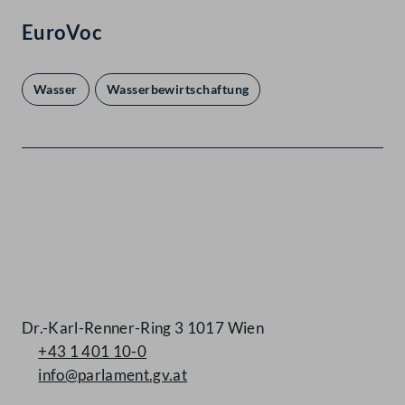
EuroVoc
Wasser
Wasserbewirtschaftung
Kontakt
Dr.-Karl-Renner-Ring 3 1017 Wien
+43 1 401 10-0
info@parlament.gv.at