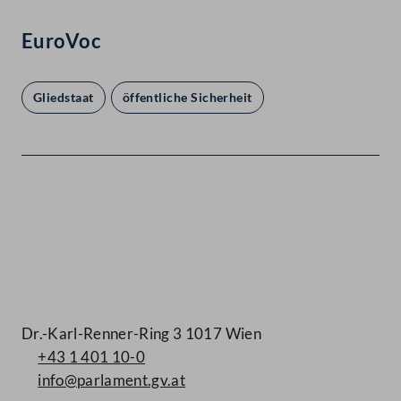
EuroVoc
Gliedstaat
öffentliche Sicherheit
Kontakt
Dr.-Karl-Renner-Ring 3 1017 Wien
+43 1 401 10-0
info@parlament.gv.at