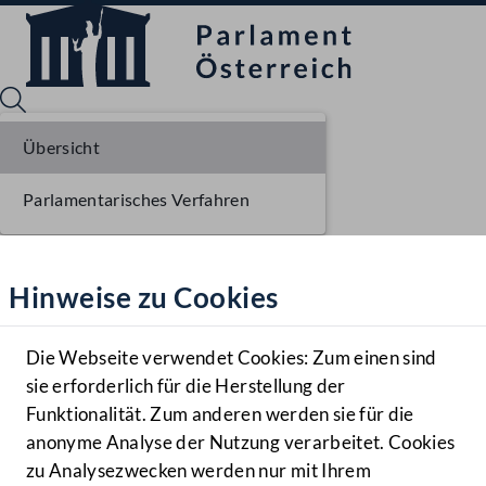
Übersicht
Parlamentarisches Verfahren
Sprache English
Mediathek
Hinweise zu Cookies
Hilfe
Benutzer
Die Webseite verwendet Cookies: Zum einen sind
Zielgruppe
sie erforderlich für die Herstellung der
Navigationsmenü öffnen
MENÜ
Funktionalität. Zum anderen werden sie für die
anonyme Analyse der Nutzung verarbeitet. Cookies
zu Analysezwecken werden nur mit Ihrem
Sprache En
Mediathek