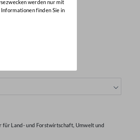
Anfragen
lysezwecken werden nur mit
9848/J
 Informationen finden Sie in
 für Land- und Forstwirtschaft, Umwelt und