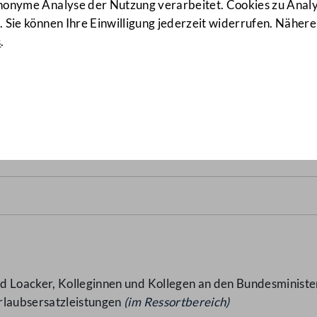
anonyme Analyse der Nutzung verarbeitet. Cookies zu Ana
 Sie können Ihre Einwilligung jederzeit widerrufen. Nähere
s
.
aubsersatzleistungen
(9848/J)
d Loacker, Kolleginnen und Kollegen an den Bundesminister
rlaubsersatzleistungen
(im Ressortbereich)