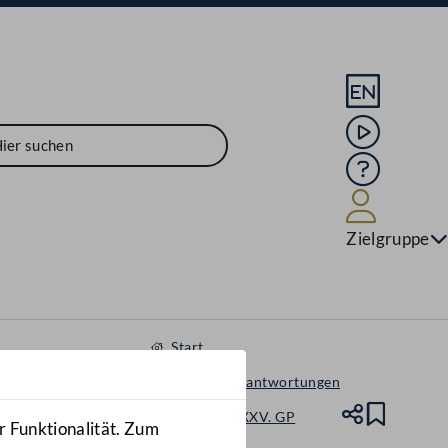
Sprache En
Mediathek
Hilfe
Benutze
Zielgruppe
Start
Anfragen & Beantwortungen
Nationalrat - XXV. GP
Teile
Lesez
r Funktionalität. Zum