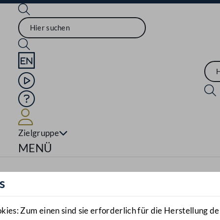
Sprache English
Mediathek
Hilfe
Benutzer
Zielgruppe
Navigationsmenü öffnen
MENÜ
s
es: Zum einen sind sie erforderlich für die Herstellung de