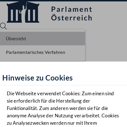
Übersicht
Parlamentarisches Verfahren
Sprache English
Mediathek
Hinweise zu Cookies
Hilfe
Benutzer
Die Webseite verwendet Cookies: Zum einen sind
Zielgruppe
sie erforderlich für die Herstellung der
Navigationsmenü öffnen
MENÜ
Funktionalität. Zum anderen werden sie für die
anonyme Analyse der Nutzung verarbeitet. Cookies
zu Analysezwecken werden nur mit Ihrem
Sprache En
Mediathek