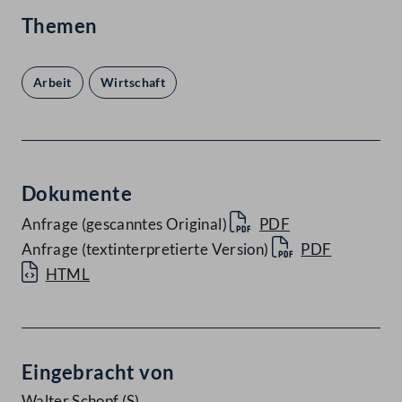
Themen
Arbeit
Wirtschaft
Dokumente
Anfrage (gescanntes Original)
PDF
Anfrage (textinterpretierte Version)
PDF
HTML
Eingebracht von
Walter Schopf
(S)