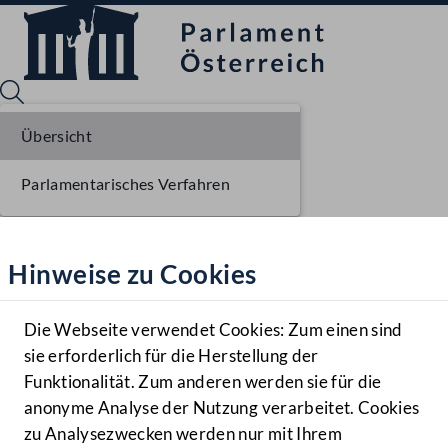
Übersicht
Parlamentarisches Verfahren
Sprache English
Mediathek
Hinweise zu Cookies
Hilfe
Benutzer
Die Webseite verwendet Cookies: Zum einen sind
Zielgruppe
sie erforderlich für die Herstellung der
Navigationsmenü öffnen
MENÜ
Funktionalität. Zum anderen werden sie für die
anonyme Analyse der Nutzung verarbeitet. Cookies
zu Analysezwecken werden nur mit Ihrem
Sprache En
Mediathek