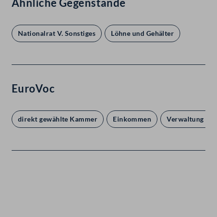
Ähnliche Gegenstände
Nationalrat V. Sonstiges
Löhne und Gehälter
EuroVoc
direkt gewählte Kammer
Einkommen
Verwaltung und
Kontakt