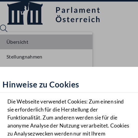
Übersicht
Stellungnahmen
Sprache English
Mediathek
Parlamentarisches Verfahren
Hinweise zu Cookies
Hilfe
Benutzer
Die Webseite verwendet Cookies: Zum einen sind
Zielgruppe
sie erforderlich für die Herstellung der
Navigationsmenü öffnen
MENÜ
Funktionalität. Zum anderen werden sie für die
anonyme Analyse der Nutzung verarbeitet. Cookies
zu Analysezwecken werden nur mit Ihrem
Sprache En
Mediathek