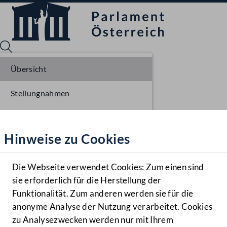
Übersicht
Stellungnahmen
Sprache English
Mediathek
Parlamentarisches Verfahren
Hinweise zu Cookies
Hilfe
Benutzer
Die Webseite verwendet Cookies: Zum einen sind
Zielgruppe
sie erforderlich für die Herstellung der
Navigationsmenü öffnen
MENÜ
Funktionalität. Zum anderen werden sie für die
anonyme Analyse der Nutzung verarbeitet. Cookies
zu Analysezwecken werden nur mit Ihrem
Sprache En
Mediathek