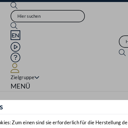
Sprache English
Mediathek
Hilfe
Benutzer
Zielgruppe
Navigationsmenü öffnen
MENÜ
s
es: Zum einen sind sie erforderlich für die Herstellung de