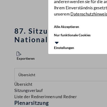
anderen werden sie für die 
Ihrem Einverständnis gesetzt.
unserem
Datenschutzhinwei
Alle Akzeptieren
87. Sitzung des Nationa
Nur funktionale Cookies
Nationalrats
(87/NRSITZ)
Einstellungen
Exportieren
Übersicht
Sitzungsverlauf
Liste der Rednerinnen und Redner
Plenarsitzung