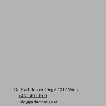
Kontakt
Dr.-Karl-Renner-Ring 3 1017 Wien
+43 1 401 10-0
info@parlament.gv.at