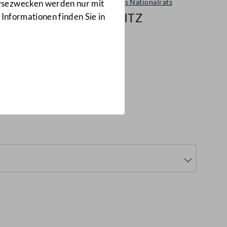
Sitzungen des Nationalrats
lysezwecken werden nur mit
87/NRSITZ
 Informationen finden Sie in
. Sitzung des