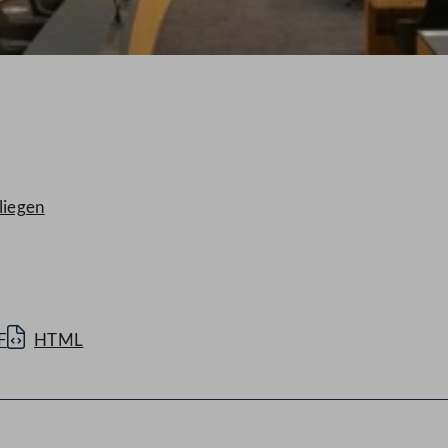
liegen
F
HTML