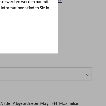
Beantwortungen
lysezwecken werden nur mit
1392/AB
 Informationen finden Sie in
ourismusbereich
4/J) der Abgeordneten Mag. (FH) Maximilian