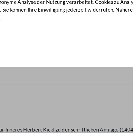
anonyme Analyse der Nutzung verarbeitet. Cookies zu Ana
 Sie können Ihre Einwilligung jederzeit widerrufen. Nähere
s
.
ne Lehre im Freizeit- und T
 Inneres Herbert Kickl zu der schriftlichen Anfrage (140