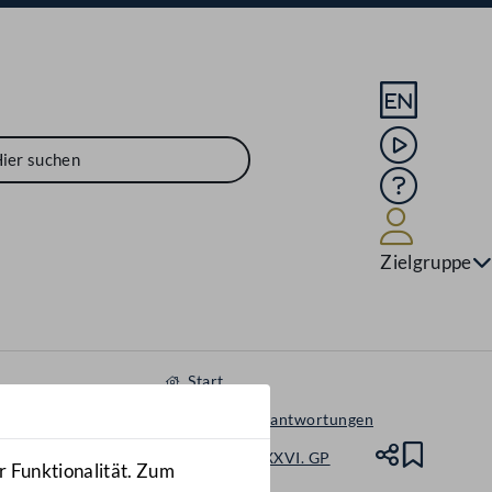
Sprache En
Mediathek
Hilfe
Benutze
Zielgruppe
Start
Anfragen & Beantwortungen
Nationalrat - XXVI. GP
Teile
Lesez
r Funktionalität. Zum