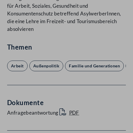
für Arbeit, Soziales, Gesundheit und
Konsumentenschutz betreffend AsylwerberInnen,
die eine Lehre im Freizeit- und Tourismusbereich
absolvieren
Themen
Arbeit
Außenpolitik
Familie und Generationen
I
Dokumente
Anfragebeantwortung
PDF