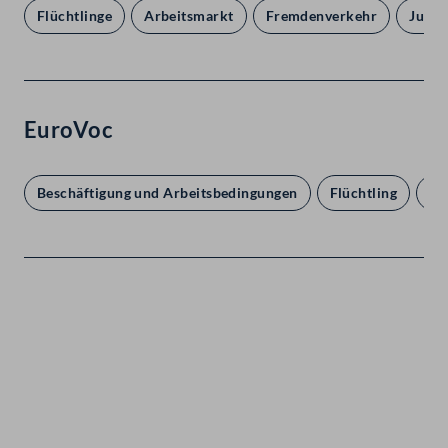
Flüchtlinge
Arbeitsmarkt
Fremdenverkehr
Juge
EuroVoc
Beschäftigung und Arbeitsbedingungen
Flüchtling
ju
Kontakt