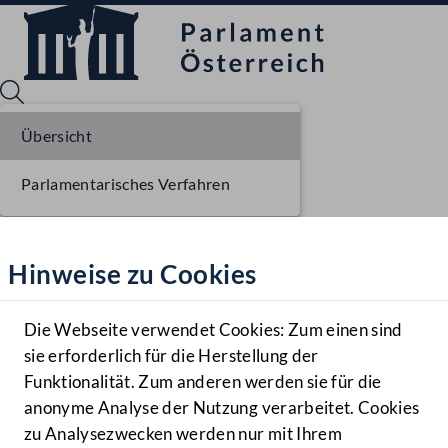
Übersicht
Parlamentarisches Verfahren
Sprache English
Mediathek
Hinweise zu Cookies
Hilfe
Benutzer
Die Webseite verwendet Cookies: Zum einen sind
Zielgruppe
sie erforderlich für die Herstellung der
Navigationsmenü öffnen
MENÜ
Funktionalität. Zum anderen werden sie für die
anonyme Analyse der Nutzung verarbeitet. Cookies
zu Analysezwecken werden nur mit Ihrem
Sprache En
Mediathek