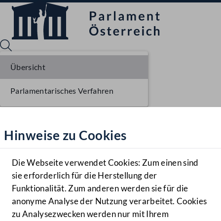
Übersicht
Parlamentarisches Verfahren
Sprache English
Mediathek
Hinweise zu Cookies
Hilfe
Benutzer
Die Webseite verwendet Cookies: Zum einen sind
Zielgruppe
sie erforderlich für die Herstellung der
Navigationsmenü öffnen
MENÜ
Funktionalität. Zum anderen werden sie für die
anonyme Analyse der Nutzung verarbeitet. Cookies
zu Analysezwecken werden nur mit Ihrem
Sprache En
Mediathek