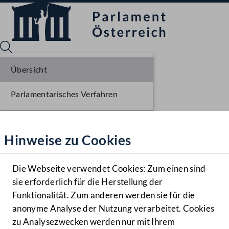
Übersicht
Parlamentarisches Verfahren
Sprache English
Mediathek
Hinweise zu Cookies
Hilfe
Benutzer
Die Webseite verwendet Cookies: Zum einen sind
Zielgruppe
sie erforderlich für die Herstellung der
Navigationsmenü öffnen
MENÜ
Funktionalität. Zum anderen werden sie für die
anonyme Analyse der Nutzung verarbeitet. Cookies
zu Analysezwecken werden nur mit Ihrem
Sprache En
Mediathek