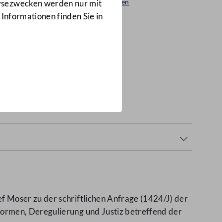
Beantwortungen
lysezwecken werden nur mit
1426/AB
 Informationen finden Sie in
 Moser zu der schriftlichen Anfrage (1424/J) der
ormen, Deregulierung und Justiz betreffend der