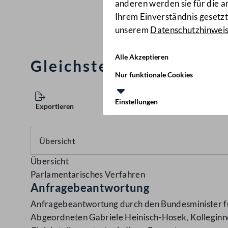
anderen werden sie für die 
Ihrem Einverständnis gesetzt.
unserem
Datenschutzhinwei
Alle Akzeptieren
Gleichstellungsstrategi
Nur funktionale Cookies
Einstellungen
Exportieren
Übersicht
Parlamentarisches Verfahren
Anfragebeantwortung
Anfragebeantwortung durch den Bundesminister für
Abgeordneten Gabriele Heinisch-Hosek, Kolleginne