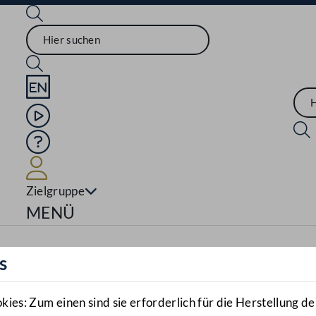
Sprache English
Mediathek
Hilfe
Benutzer
Zielgruppe
Navigationsmenü öffnen
MENÜ
s
es: Zum einen sind sie erforderlich für die Herstellung de