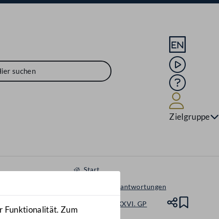
Sprache En
Mediathek
Hilfe
Benutze
Zielgruppe
Start
Anfragen & Beantwortungen
Nationalrat - XXVI. GP
Teile
Lesez
r Funktionalität. Zum