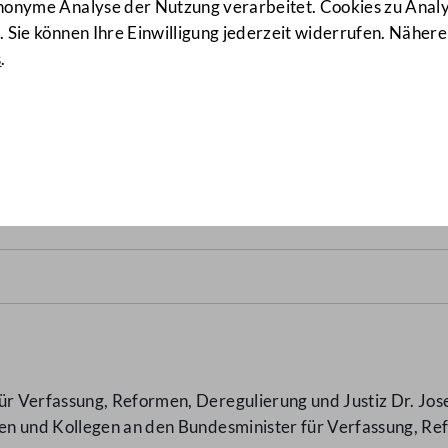
anonyme Analyse der Nutzung verarbeitet. Cookies zu Ana
 Sie können Ihre Einwilligung jederzeit widerrufen. Nähere
s
.
e Ihres Ressorts
(1426/AB)
 Verfassung, Reformen, Deregulierung und Justiz Dr. Josef
n und Kollegen an den Bundesminister für Verfassung, Ref