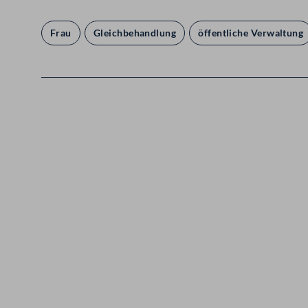
Frau
Gleichbehandlung
öffentliche Verwaltung
Kontakt