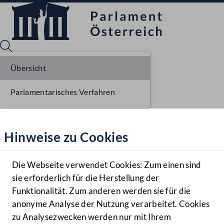
Übersicht
Parlamentarisches Verfahren
Sprache English
Mediathek
Hinweise zu Cookies
Hilfe
Benutzer
Die Webseite verwendet Cookies: Zum einen sind
Zielgruppe
sie erforderlich für die Herstellung der
Navigationsmenü öffnen
MENÜ
Funktionalität. Zum anderen werden sie für die
anonyme Analyse der Nutzung verarbeitet. Cookies
zu Analysezwecken werden nur mit Ihrem
Sprache En
Mediathek