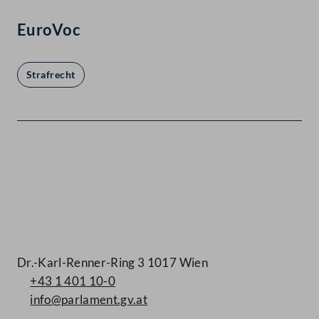
EuroVoc
Strafrecht
Kontakt
Dr.-Karl-Renner-Ring 3 1017 Wien
+43 1 401 10-0
info@parlament.gv.at