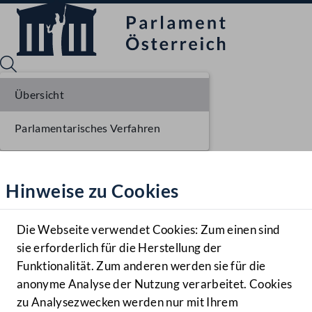
Übersicht
Parlamentarisches Verfahren
Sprache English
Mediathek
Hinweise zu Cookies
Hilfe
Benutzer
Die Webseite verwendet Cookies: Zum einen sind
Zielgruppe
sie erforderlich für die Herstellung der
Navigationsmenü öffnen
MENÜ
Funktionalität. Zum anderen werden sie für die
anonyme Analyse der Nutzung verarbeitet. Cookies
zu Analysezwecken werden nur mit Ihrem
Sprache En
Mediathek