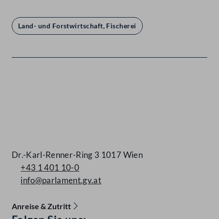
Land- und Forstwirtschaft, Fischerei
Kontakt
Dr.-Karl-Renner-Ring 3 1017 Wien
+43 1 401 10-0
info@parlament.gv.at
Anreise & Zutritt