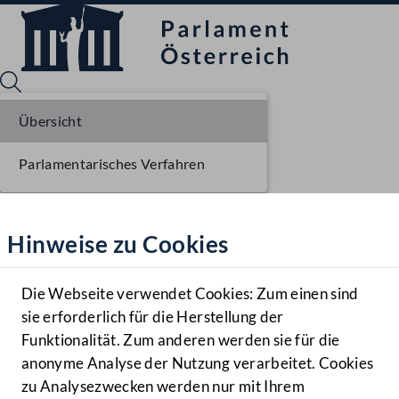
Übersicht
Parlamentarisches Verfahren
Sprache English
Mediathek
Hinweise zu Cookies
Hilfe
Benutzer
Die Webseite verwendet Cookies: Zum einen sind
Zielgruppe
sie erforderlich für die Herstellung der
Navigationsmenü öffnen
MENÜ
Funktionalität. Zum anderen werden sie für die
anonyme Analyse der Nutzung verarbeitet. Cookies
zu Analysezwecken werden nur mit Ihrem
Sprache En
Mediathek