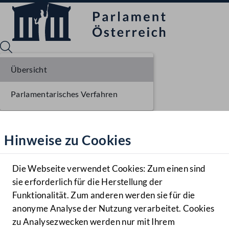
Übersicht
Parlamentarisches Verfahren
Sprache English
Mediathek
Hinweise zu Cookies
Hilfe
Benutzer
Die Webseite verwendet Cookies: Zum einen sind
Zielgruppe
sie erforderlich für die Herstellung der
Navigationsmenü öffnen
MENÜ
Funktionalität. Zum anderen werden sie für die
anonyme Analyse der Nutzung verarbeitet. Cookies
zu Analysezwecken werden nur mit Ihrem
Sprache En
Mediathek