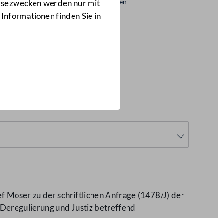
Beantwortungen
lysezwecken werden nur mit
1461/AB
 Informationen finden Sie in
 Moser zu der schriftlichen Anfrage (1478/J) der
Deregulierung und Justiz betreffend