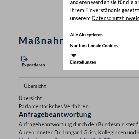
anderen werden sie für die 
Ihrem Einverständnis gesetzt.
unserem
Datenschutzhinwei
Alle Akzeptieren
Maßnahmenvollzug gem.
Nur funktionale Cookies
Einstellungen
Exportieren
Übersicht
Parlamentarisches Verfahren
Anfragebeantwortung
Anfragebeantwortung durch den Bundesminister für
Abgeordneten Dr. Irmgard Griss, Kolleginnen und 