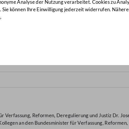
anonyme Analyse der Nutzung verarbeitet. Cookies zu Ana
 Sie können Ihre Einwilligung jederzeit widerrufen. Nähere
s
.
 § 21 (2) StGB
(1461/AB)
 Verfassung, Reformen, Deregulierung und Justiz Dr. Josef
Kollegen an den Bundesminister für Verfassung, Reformen, 