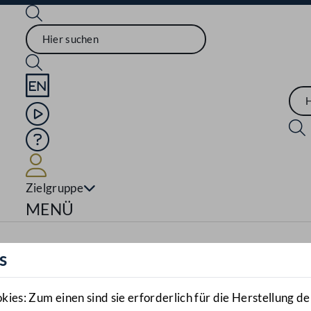
Sprache English
Mediathek
Hilfe
Benutzer
Zielgruppe
Navigationsmenü öffnen
MENÜ
s
es: Zum einen sind sie erforderlich für die Herstellung de