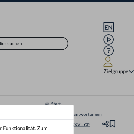
Sprache En
Mediathek
Hilfe
Benutze
Zielgruppe
Start
Anfragen & Beantwortungen
Nationalrat - XXVI. GP
Teile
Lesez
r Funktionalität. Zum