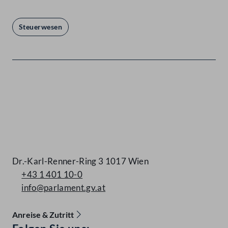
Steuerwesen
Kontakt
Dr.-Karl-Renner-Ring 3 1017 Wien
+43 1 401 10-0
info@parlament.gv.at
Anreise & Zutritt