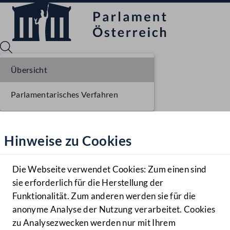
Übersicht
Parlamentarisches Verfahren
Sprache English
Mediathek
Hinweise zu Cookies
Hilfe
Benutzer
Die Webseite verwendet Cookies: Zum einen sind
Zielgruppe
sie erforderlich für die Herstellung der
Navigationsmenü öffnen
MENÜ
Funktionalität. Zum anderen werden sie für die
anonyme Analyse der Nutzung verarbeitet. Cookies
zu Analysezwecken werden nur mit Ihrem
Sprache En
Mediathek