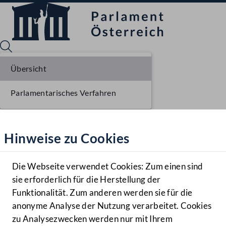
Übersicht
Parlamentarisches Verfahren
Sprache English
Mediathek
Hinweise zu Cookies
Hilfe
Benutzer
Die Webseite verwendet Cookies: Zum einen sind
Zielgruppe
sie erforderlich für die Herstellung der
Navigationsmenü öffnen
MENÜ
Funktionalität. Zum anderen werden sie für die
anonyme Analyse der Nutzung verarbeitet. Cookies
zu Analysezwecken werden nur mit Ihrem
Sprache En
Mediathek