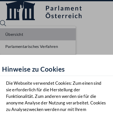
Übersicht
Parlamentarisches Verfahren
Sprache English
Mediathek
Hinweise zu Cookies
Hilfe
Benutzer
Die Webseite verwendet Cookies: Zum einen sind
Zielgruppe
sie erforderlich für die Herstellung der
Navigationsmenü öffnen
MENÜ
Funktionalität. Zum anderen werden sie für die
anonyme Analyse der Nutzung verarbeitet. Cookies
zu Analysezwecken werden nur mit Ihrem
Sprache En
Mediathek