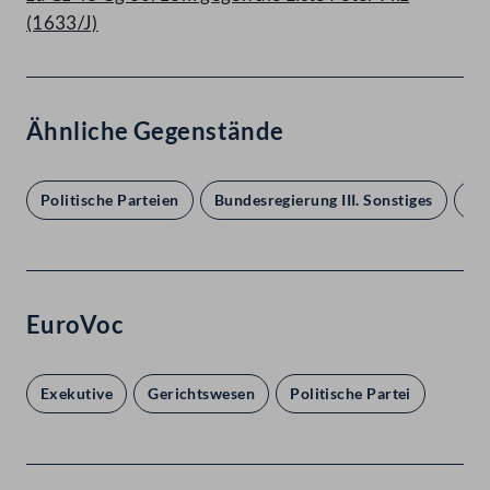
(1633/J)
Ähnliche Gegenstände
Politische Parteien
Bundesregierung III. Sonstiges
Re
EuroVoc
Exekutive
Gerichtswesen
Politische Partei