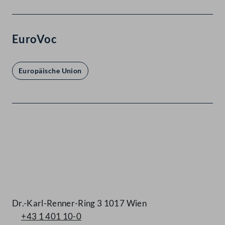
EuroVoc
Europäische Union
Kontakt
Dr.-Karl-Renner-Ring 3 1017 Wien
+43 1 401 10-0