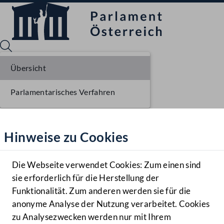
Übersicht
Parlamentarisches Verfahren
Sprache English
Mediathek
Hinweise zu Cookies
Hilfe
Benutzer
Die Webseite verwendet Cookies: Zum einen sind
Zielgruppe
sie erforderlich für die Herstellung der
Navigationsmenü öffnen
MENÜ
Funktionalität. Zum anderen werden sie für die
anonyme Analyse der Nutzung verarbeitet. Cookies
zu Analysezwecken werden nur mit Ihrem
Sprache En
Mediathek