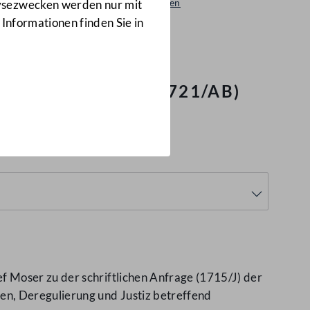
Beantwortungen
lysezwecken werden nur mit
1721/AB
 Informationen finden Sie in
 Anklagebank
(1721/AB)
 Moser zu der schriftlichen Anfrage (1715/J) der
en, Deregulierung und Justiz betreffend