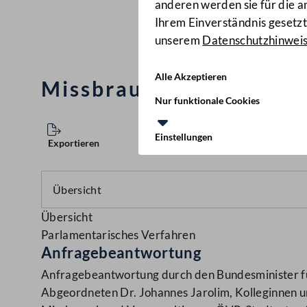
anderen werden sie für die 
Ihrem Einverständnis gesetzt.
unserem
Datenschutzhinwei
Alle Akzeptieren
Missbrauch und Vergew
Nur funktionale Cookies
Einstellungen
Exportieren
Übersicht
Parlamentarisches Verfahren
Anfragebeantwortung
Anfragebeantwortung durch den Bundesminister für
Abgeordneten Dr. Johannes Jarolim, Kolleginnen u