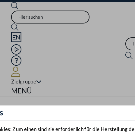
Sprache English
Mediathek
Hilfe
Benutzer
Zielgruppe
Navigationsmenü öffnen
MENÜ
s
es: Zum einen sind sie erforderlich für die Herstellung de