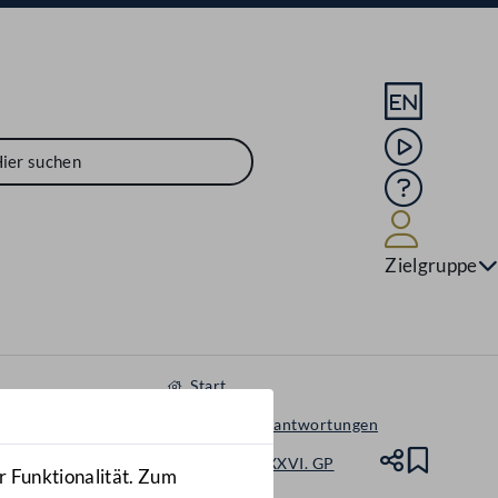
Sprache En
Mediathek
Hilfe
Benutze
Zielgruppe
Start
Anfragen & Beantwortungen
Nationalrat - XXVI. GP
Teile
Lesez
r Funktionalität. Zum