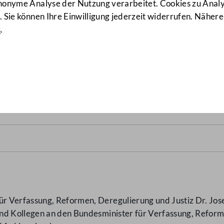
anonyme Analyse der Nutzung verarbeitet. Cookies zu Ana
 Sie können Ihre Einwilligung jederzeit widerrufen. Nähere
s
.
altigung: ÖVP-Stadtrat auf
 Verfassung, Reformen, Deregulierung und Justiz Dr. Josef
nd Kollegen an den Bundesminister für Verfassung, Reform