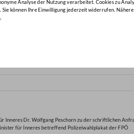
anonyme Analyse der Nutzung verarbeitet. Cookies zu Ana
 Sie können Ihre Einwilligung jederzeit widerrufen. Nähere
s
.
FPÖ
(4128/AB)
 Inneres Dr. Wolfgang Peschorn zu der schriftlichen Anfr
nister für Inneres betreffend Polizeiwahlplakat der FPÖ