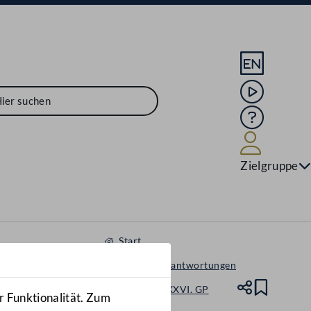
Sprache En
Mediathek
Hilfe
Benutze
Zielgruppe
Start
Anfragen & Beantwortungen
Nationalrat - XXVI. GP
Teile
Lesez
r Funktionalität. Zum