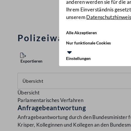
anderen werden sie für die 
Ihrem Einverständnis gesetzt.
unserem
Datenschutzhinwei
Alle Akzeptieren
Polizeiwahlplakat der 
Nur funktionale Cookies
Einstellungen
Exportieren
Übersicht
Parlamentarisches Verfahren
Anfragebeantwortung
Anfragebeantwortung durch den Bundesminister für
Krisper, Kolleginnen und Kollegen an den Bundesmi