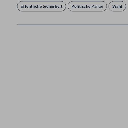
öffentliche Sicherheit
Politische Partei
Wahl
Kontakt