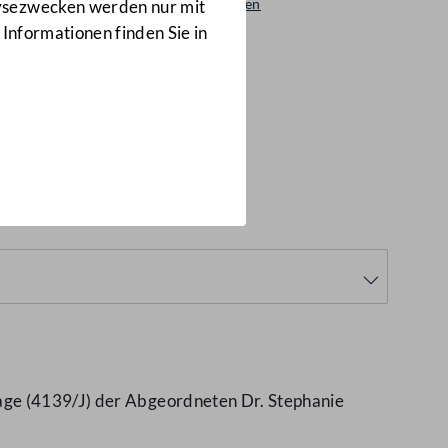
Beantwortungen
lysezwecken werden nur mit
4128/AB
 Informationen finden Sie in
age (4139/J) der Abgeordneten Dr. Stephanie