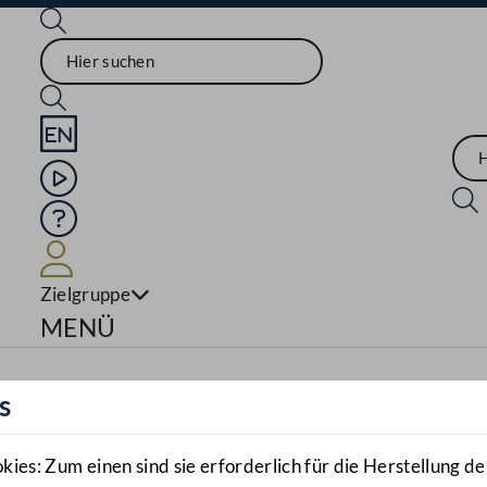
Sprache English
Mediathek
Hilfe
Benutzer
Zielgruppe
Navigationsmenü öffnen
MENÜ
s
es: Zum einen sind sie erforderlich für die Herstellung de