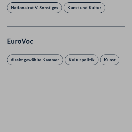
Nationalrat V. Sonstiges
Kunst und Kultur
EuroVoc
direkt gewählte Kammer
Kulturpolitik
Kunst
Kontakt