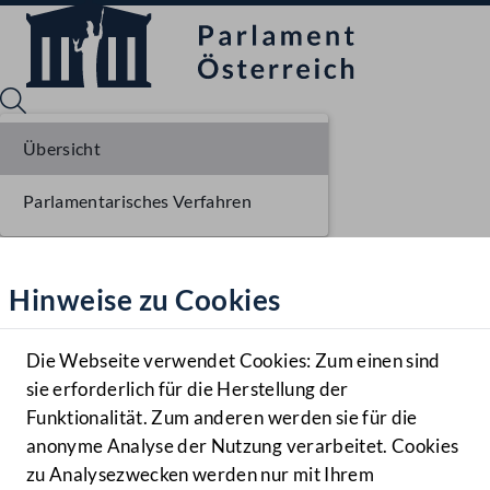
Übersicht
Parlamentarisches Verfahren
Sprache English
Mediathek
Hinweise zu Cookies
Hilfe
Benutzer
Die Webseite verwendet Cookies: Zum einen sind
Zielgruppe
sie erforderlich für die Herstellung der
Navigationsmenü öffnen
MENÜ
Funktionalität. Zum anderen werden sie für die
anonyme Analyse der Nutzung verarbeitet. Cookies
zu Analysezwecken werden nur mit Ihrem
Sprache En
Mediathek