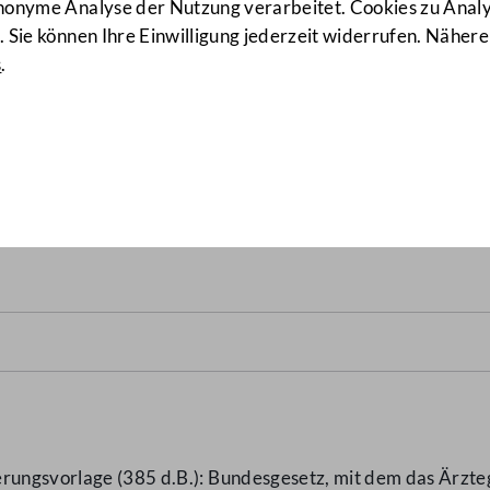
anonyme Analyse der Nutzung verarbeitet. Cookies zu Ana
 Sie können Ihre Einwilligung jederzeit widerrufen. Nähere
s
.
emeine Sozialversicherungs
versicherungsgesetz
(438 d.B.)
erungsvorlage (385 d.B.): Bundesgesetz, mit dem das Ärzt