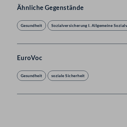
Ähnliche Gegenstände
Gesundheit
Sozialversicherung I. Allgemeine Sozial
EuroVoc
Gesundheit
soziale Sicherheit
Kontakt