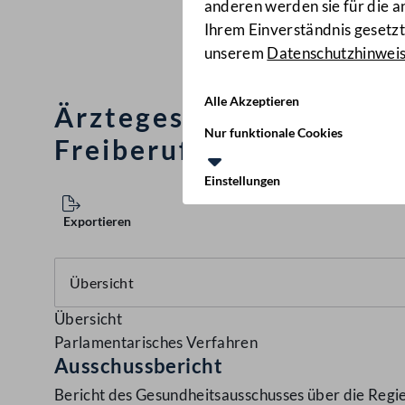
anderen werden sie für die 
Ihrem Einverständnis gesetzt.
unserem
Datenschutzhinwei
Alle Akzeptieren
Ärztegesetz 1998, Allg
Nur funktionale Cookies
Freiberuflichen-Sozial
Einstellungen
Exportieren
Übersicht
Parlamentarisches Verfahren
Ausschussbericht
Bericht des Gesundheitsausschusses über die Regi