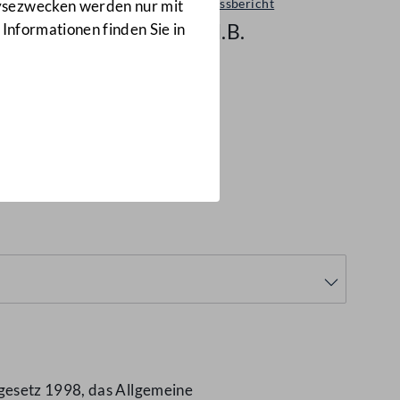
Ausschussbericht
lysezwecken werden nur mit
438 d.B.
 Informationen finden Sie in
gesetz und
egesetz 1998, das Allgemeine