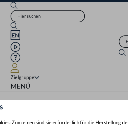
Sprache English
Mediathek
Hilfe
Benutzer
Zielgruppe
Navigationsmenü öffnen
MENÜ
s
es: Zum einen sind sie erforderlich für die Herstellung de