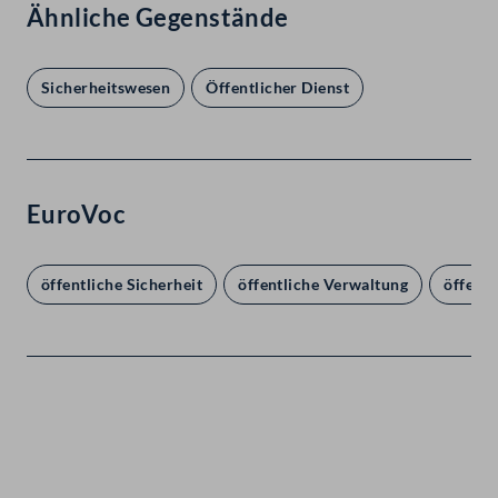
Ähnliche Gegenstände
Sicherheitswesen
Öffentlicher Dienst
EuroVoc
öffentliche Sicherheit
öffentliche Verwaltung
öffentl
Kontakt