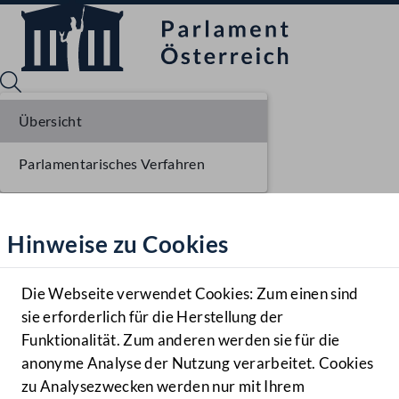
Übersicht
Parlamentarisches Verfahren
Sprache English
Mediathek
Hinweise zu Cookies
Hilfe
Benutzer
Die Webseite verwendet Cookies: Zum einen sind
Zielgruppe
sie erforderlich für die Herstellung der
Navigationsmenü öffnen
MENÜ
Funktionalität. Zum anderen werden sie für die
anonyme Analyse der Nutzung verarbeitet. Cookies
zu Analysezwecken werden nur mit Ihrem
Sprache En
Mediathek