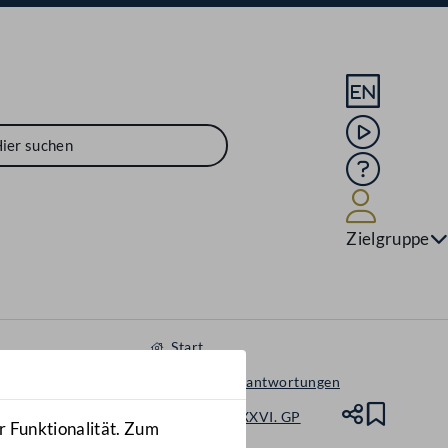
Sprache En
Mediathek
Hilfe
Benutze
Zielgruppe
Start
Anfragen & Beantwortungen
Nationalrat - XXVI. GP
Teile
Lesez
r Funktionalität. Zum