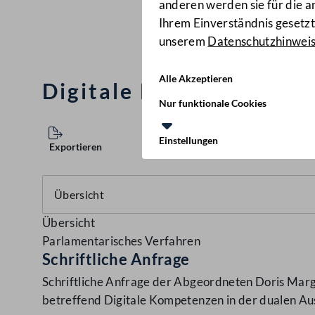
anderen werden sie für die 
Ihrem Einverständnis gesetzt.
unserem
Datenschutzhinwei
Alle Akzeptieren
Digitale Kompetenzen i
Nur funktionale Cookies
Einstellungen
Exportieren
Übersicht
Parlamentarisches Verfahren
Schriftliche Anfrage
Schriftliche Anfrage der Abgeordneten Doris Margr
betreffend Digitale Kompetenzen in der dualen Au