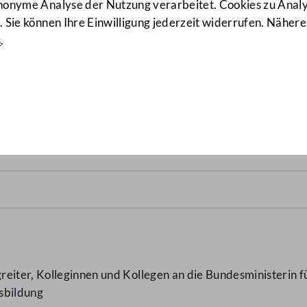
anonyme Analyse der Nutzung verarbeitet. Cookies zu Ana
 Sie können Ihre Einwilligung jederzeit widerrufen. Nähere
s
.
n der dualen Ausbildung
(160
eiter, Kolleginnen und Kollegen an die Bundesministerin fü
sbildung