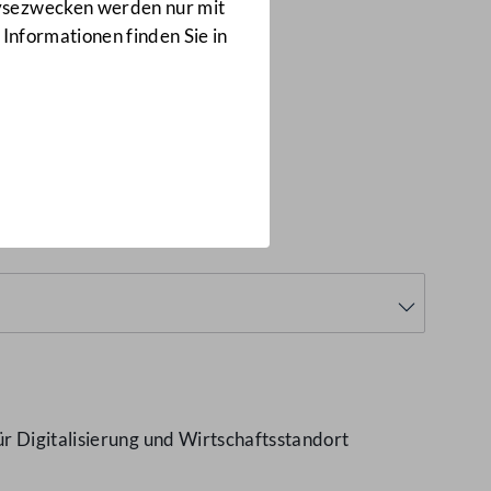
Anfragen
lysezwecken werden nur mit
1605/J
 Informationen finden Sie in
5/J)
r Digitalisierung und Wirtschaftsstandort