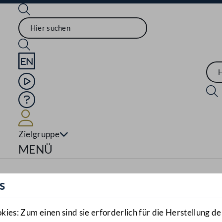
Sprache English
Mediathek
Hilfe
Benutzer
Zielgruppe
Navigationsmenü öffnen
MENÜ
s
es: Zum einen sind sie erforderlich für die Herstellung de