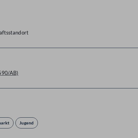
aftsstandort
1590/AB)
markt
Jugend