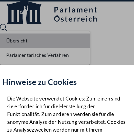
Übersicht
Parlamentarisches Verfahren
Sprache English
Mediathek
Hinweise zu Cookies
Hilfe
Benutzer
Die Webseite verwendet Cookies: Zum einen sind
Zielgruppe
sie erforderlich für die Herstellung der
Navigationsmenü öffnen
MENÜ
Funktionalität. Zum anderen werden sie für die
anonyme Analyse der Nutzung verarbeitet. Cookies
zu Analysezwecken werden nur mit Ihrem
Sprache En
Mediathek