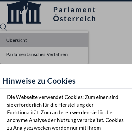
Übersicht
Parlamentarisches Verfahren
Sprache English
Mediathek
Hinweise zu Cookies
Hilfe
Benutzer
Die Webseite verwendet Cookies: Zum einen sind
Zielgruppe
sie erforderlich für die Herstellung der
Navigationsmenü öffnen
MENÜ
Funktionalität. Zum anderen werden sie für die
anonyme Analyse der Nutzung verarbeitet. Cookies
zu Analysezwecken werden nur mit Ihrem
Sprache En
Mediathek