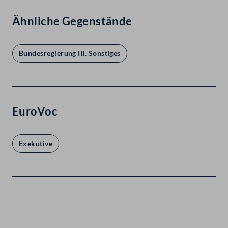
Ähnliche Gegenstände
Bundesregierung III. Sonstiges
EuroVoc
Exekutive
Kontakt