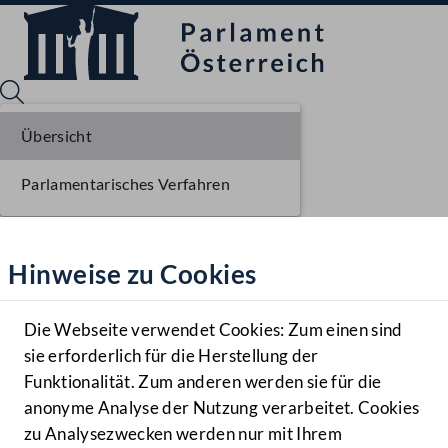
Übersicht
Parlamentarisches Verfahren
Sprache English
Mediathek
Hinweise zu Cookies
Hilfe
Benutzer
Die Webseite verwendet Cookies: Zum einen sind
Zielgruppe
sie erforderlich für die Herstellung der
Navigationsmenü öffnen
MENÜ
Funktionalität. Zum anderen werden sie für die
anonyme Analyse der Nutzung verarbeitet. Cookies
zu Analysezwecken werden nur mit Ihrem
Sprache En
Mediathek