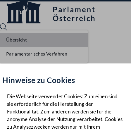
Übersicht
Parlamentarisches Verfahren
Sprache English
Mediathek
Hinweise zu Cookies
Hilfe
Benutzer
Die Webseite verwendet Cookies: Zum einen sind
Zielgruppe
sie erforderlich für die Herstellung der
Navigationsmenü öffnen
MENÜ
Funktionalität. Zum anderen werden sie für die
anonyme Analyse der Nutzung verarbeitet. Cookies
zu Analysezwecken werden nur mit Ihrem
Sprache En
Mediathek