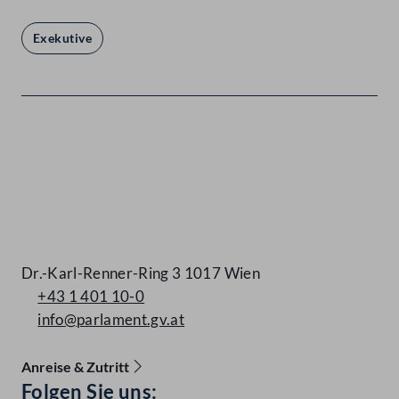
Exekutive
Kontakt
Dr.-Karl-Renner-Ring 3 1017 Wien
+43 1 401 10-0
info@parlament.gv.at
Anreise & Zutritt
Accessibility Menu anzeigen
Folgen Sie uns: