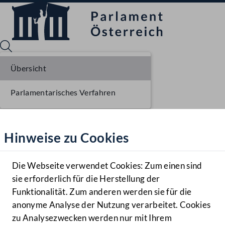
Übersicht
Parlamentarisches Verfahren
Sprache English
Mediathek
Hinweise zu Cookies
Hilfe
Benutzer
Die Webseite verwendet Cookies: Zum einen sind
Zielgruppe
sie erforderlich für die Herstellung der
Navigationsmenü öffnen
MENÜ
Funktionalität. Zum anderen werden sie für die
anonyme Analyse der Nutzung verarbeitet. Cookies
zu Analysezwecken werden nur mit Ihrem
Sprache En
Mediathek