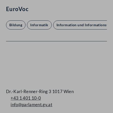
EuroVoc
Bildung
Informatik
Information und Informationsver
Kontakt
Dr.-Karl-Renner-Ring 3 1017 Wien
+43 1 401 10-0
info@parlament.gv.at