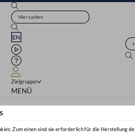
Sprache English
Mediathek
Hilfe
Benutzer
Zielgruppe
Navigationsmenü öffnen
MENÜ
s
es: Zum einen sind sie erforderlich für die Herstellung de