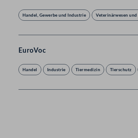
Handel, Gewerbe und Industrie
Veterinärwesen und 
EuroVoc
Handel
Industrie
Tiermedizin
Tierschutz
Kontakt