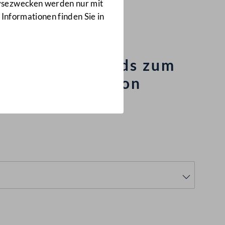
Anfragen
lysezwecken werden nur mit
1689/J
 Informationen finden Sie in
erschutzstandards zum
rtinigans"-Saison