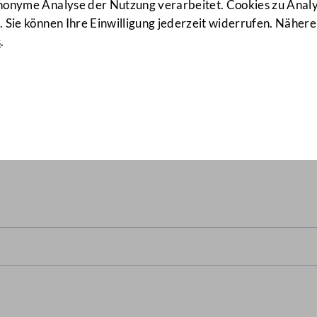
anonyme Analyse der Nutzung verarbeitet. Cookies zu Ana
 Sie können Ihre Einwilligung jederzeit widerrufen. Nähere
s
.
Ländern mit niedrigeren Ti
 Österreich rund um die "Ma