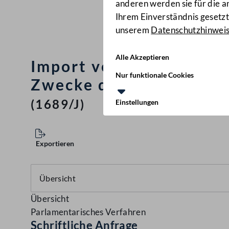
anderen werden sie für die 
Ihrem Einverständnis gesetzt.
unserem
Datenschutzhinwei
Alle Akzeptieren
Import von Gänsen aus 
Nur funktionale Cookies
Zwecke des Verkaufs in
(1689/J)
Einstellungen
Exportieren
Übersicht
Parlamentarisches Verfahren
Schriftliche Anfrage