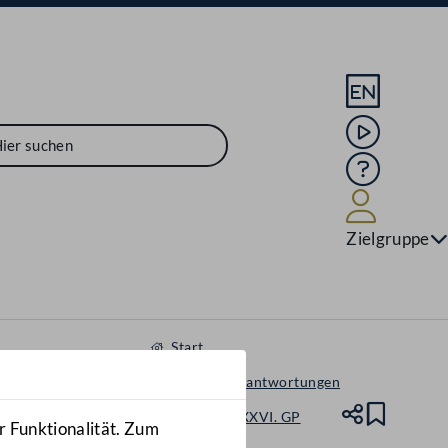
Sprache En
Mediathek
Hilfe
Benutze
Zielgruppe
Start
Anfragen & Beantwortungen
Nationalrat - XXVI. GP
Teile
Lesez
r Funktionalität. Zum