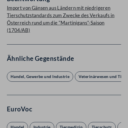
Import von Gänsen aus Ländern mit niedrigeren
Tierschutzstandards zum Zwecke des Verkaufs in
Österreich rund um die "Martinigans"-Saison
(1704/AB)
Ähnliche Gegenstände
Handel, Gewerbe und Industrie
Veterinärwesen und Tiers
EuroVoc
Handel
Industrie
Tiermedizin
Tierschutz
Unt