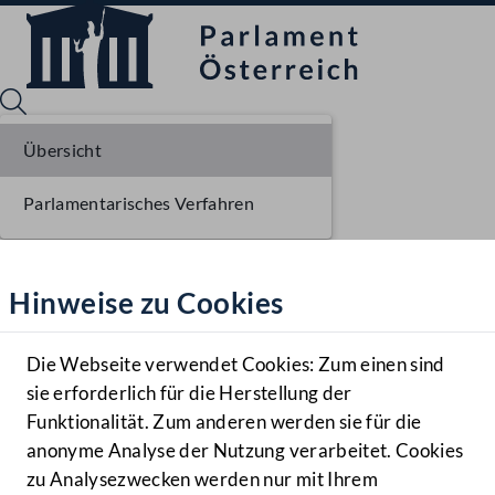
Übersicht
Parlamentarisches Verfahren
Sprache English
Mediathek
Hinweise zu Cookies
Hilfe
Benutzer
Die Webseite verwendet Cookies: Zum einen sind
Zielgruppe
sie erforderlich für die Herstellung der
Navigationsmenü öffnen
MENÜ
Funktionalität. Zum anderen werden sie für die
anonyme Analyse der Nutzung verarbeitet. Cookies
zu Analysezwecken werden nur mit Ihrem
Sprache En
Mediathek