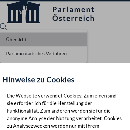
Übersicht
Parlamentarisches Verfahren
Sprache English
Mediathek
Hinweise zu Cookies
Hilfe
Benutzer
Die Webseite verwendet Cookies: Zum einen sind
Zielgruppe
sie erforderlich für die Herstellung der
Navigationsmenü öffnen
MENÜ
Funktionalität. Zum anderen werden sie für die
anonyme Analyse der Nutzung verarbeitet. Cookies
zu Analysezwecken werden nur mit Ihrem
Sprache En
Mediathek