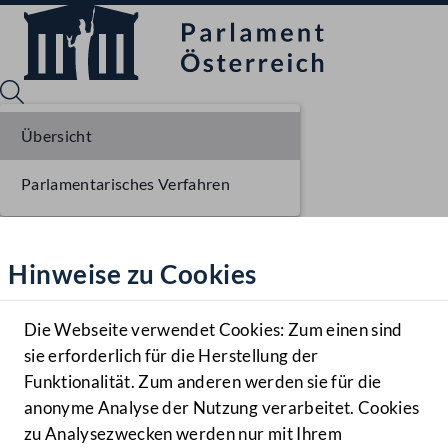
Übersicht
Parlamentarisches Verfahren
Sprache English
Mediathek
Hinweise zu Cookies
Hilfe
Benutzer
Die Webseite verwendet Cookies: Zum einen sind
Zielgruppe
sie erforderlich für die Herstellung der
Navigationsmenü öffnen
MENÜ
Funktionalität. Zum anderen werden sie für die
anonyme Analyse der Nutzung verarbeitet. Cookies
zu Analysezwecken werden nur mit Ihrem
Sprache En
Mediathek