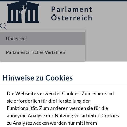
Übersicht
Parlamentarisches Verfahren
Sprache English
Mediathek
Hinweise zu Cookies
Hilfe
Benutzer
Die Webseite verwendet Cookies: Zum einen sind
Zielgruppe
sie erforderlich für die Herstellung der
Navigationsmenü öffnen
MENÜ
Funktionalität. Zum anderen werden sie für die
anonyme Analyse der Nutzung verarbeitet. Cookies
zu Analysezwecken werden nur mit Ihrem
Sprache En
Mediathek