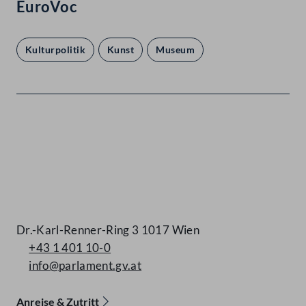
EuroVoc
Kulturpolitik
Kunst
Museum
Kontakt
Dr.-Karl-Renner-Ring 3 1017 Wien
+43 1 401 10-0
info@parlament.gv.at
Anreise & Zutritt