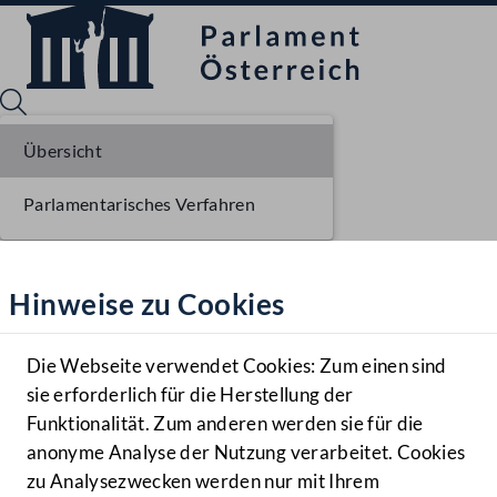
Übersicht
Parlamentarisches Verfahren
Sprache English
Mediathek
Hinweise zu Cookies
Hilfe
Benutzer
Die Webseite verwendet Cookies: Zum einen sind
Zielgruppe
sie erforderlich für die Herstellung der
Navigationsmenü öffnen
MENÜ
Funktionalität. Zum anderen werden sie für die
anonyme Analyse der Nutzung verarbeitet. Cookies
zu Analysezwecken werden nur mit Ihrem
Sprache En
Mediathek