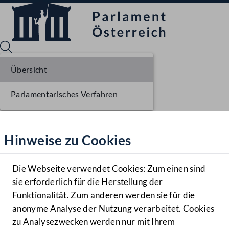
Übersicht
Parlamentarisches Verfahren
Sprache English
Mediathek
Hinweise zu Cookies
Hilfe
Benutzer
Die Webseite verwendet Cookies: Zum einen sind
Zielgruppe
sie erforderlich für die Herstellung der
Navigationsmenü öffnen
MENÜ
Funktionalität. Zum anderen werden sie für die
anonyme Analyse der Nutzung verarbeitet. Cookies
zu Analysezwecken werden nur mit Ihrem
Sprache En
Mediathek