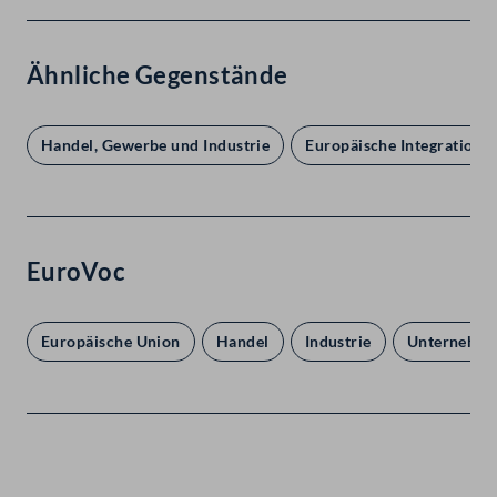
Ähnliche Gegenstände
Handel, Gewerbe und Industrie
Europäische Integration
EuroVoc
Europäische Union
Handel
Industrie
Unternehme