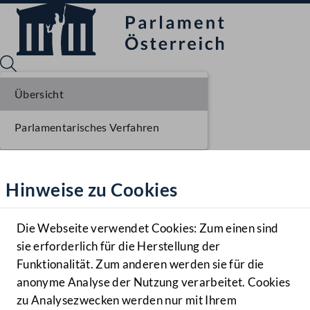
Übersicht
Parlamentarisches Verfahren
Sprache English
Mediathek
Hinweise zu Cookies
Hilfe
Benutzer
Die Webseite verwendet Cookies: Zum einen sind
Zielgruppe
sie erforderlich für die Herstellung der
Navigationsmenü öffnen
MENÜ
Funktionalität. Zum anderen werden sie für die
anonyme Analyse der Nutzung verarbeitet. Cookies
zu Analysezwecken werden nur mit Ihrem
Sprache En
Mediathek