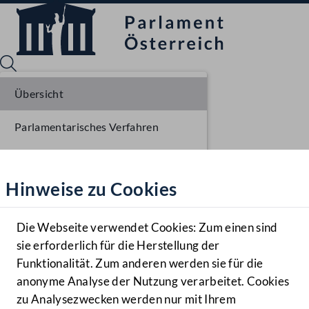
Übersicht
Parlamentarisches Verfahren
Sprache English
Mediathek
Liste der Rednerinnen und Redner
Hinweise zu Cookies
Hilfe
Benutzer
Die Webseite verwendet Cookies: Zum einen sind
Zielgruppe
sie erforderlich für die Herstellung der
Navigationsmenü öffnen
MENÜ
Funktionalität. Zum anderen werden sie für die
anonyme Analyse der Nutzung verarbeitet. Cookies
zu Analysezwecken werden nur mit Ihrem
Sprache En
Mediathek