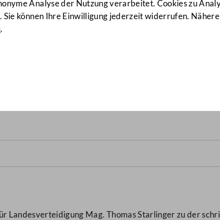
anonyme Analyse der Nutzung verarbeitet. Cookies zu Ana
 Sie können Ihre Einwilligung jederzeit widerrufen. Nähere
s
.
alsituation in den Kabinet
in?"
(106/AB)
 Landesverteidigung Mag. Thomas Starlinger zu der schrif