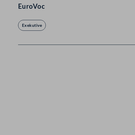
EuroVoc
Exekutive
Kontakt