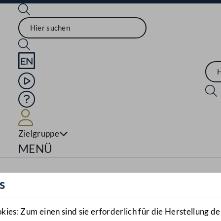
Sprache English
Mediathek
Hilfe
Benutzer
Zielgruppe
Navigationsmenü öffnen
MENÜ
s
es: Zum einen sind sie erforderlich für die Herstellung de