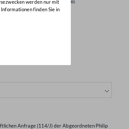
Beantwortungen
lysezwecken werden nur mit
106/AB
 Informationen finden Sie in
ten unter
tlichen Anfrage (114/J) der Abgeordneten Philip