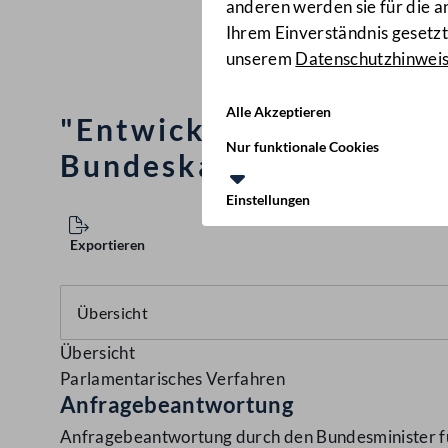
anderen werden sie für die 
Ihrem Einverständnis gesetzt.
unserem
Datenschutzhinwei
Alle Akzeptieren
"Entwicklung der Person
Nur funktionale Cookies
Bundeskanzlerin Bierle
Einstellungen
Exportieren
Übersicht
Parlamentarisches Verfahren
Anfragebeantwortung
Anfragebeantwortung durch den Bundesminister für