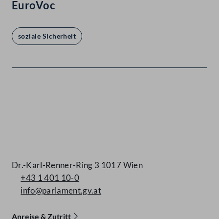
EuroVoc
soziale Sicherheit
Kontakt
Dr.-Karl-Renner-Ring 3 1017 Wien
+43 1 401 10-0
info@parlament.gv.at
Anreise & Zutritt