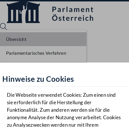
Übersicht
Parlamentarisches Verfahren
Sprache English
Mediathek
Hinweise zu Cookies
Hilfe
Benutzer
Die Webseite verwendet Cookies: Zum einen sind
Zielgruppe
sie erforderlich für die Herstellung der
Navigationsmenü öffnen
MENÜ
Funktionalität. Zum anderen werden sie für die
anonyme Analyse der Nutzung verarbeitet. Cookies
zu Analysezwecken werden nur mit Ihrem
Sprache En
Mediathek