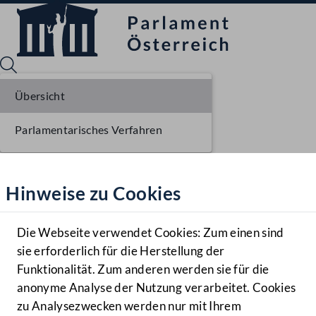
Übersicht
Parlamentarisches Verfahren
Sprache English
Mediathek
Hinweise zu Cookies
Hilfe
Benutzer
Die Webseite verwendet Cookies: Zum einen sind
Zielgruppe
sie erforderlich für die Herstellung der
Navigationsmenü öffnen
MENÜ
Funktionalität. Zum anderen werden sie für die
anonyme Analyse der Nutzung verarbeitet. Cookies
zu Analysezwecken werden nur mit Ihrem
Sprache En
Mediathek