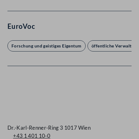
EuroVoc
Forschung und geistiges Eigentum
öffentliche Verwaltung
Kontakt
Dr.-Karl-Renner-Ring 3 1017 Wien
+43 1 401 10-0