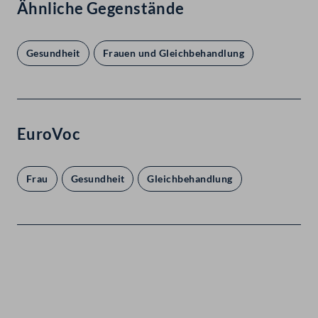
Ähnliche Gegenstände
Gesundheit
Frauen und Gleichbehandlung
EuroVoc
Frau
Gesundheit
Gleichbehandlung
Kontakt