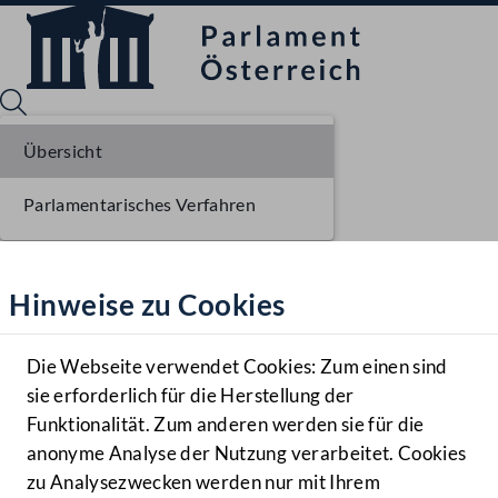
Übersicht
Parlamentarisches Verfahren
Sprache English
Mediathek
Hinweise zu Cookies
Hilfe
Benutzer
Die Webseite verwendet Cookies: Zum einen sind
Zielgruppe
sie erforderlich für die Herstellung der
Navigationsmenü öffnen
MENÜ
Funktionalität. Zum anderen werden sie für die
anonyme Analyse der Nutzung verarbeitet. Cookies
zu Analysezwecken werden nur mit Ihrem
Sprache En
Mediathek