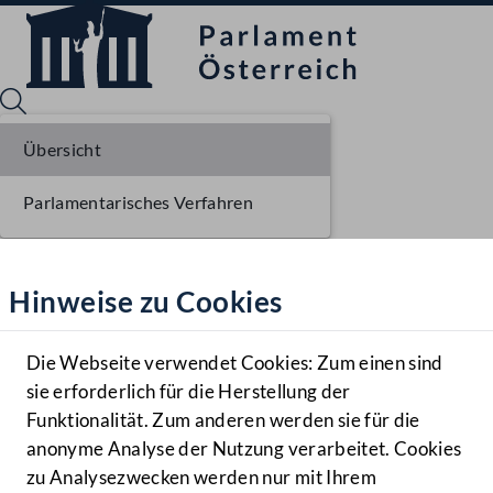
Übersicht
Parlamentarisches Verfahren
Sprache English
Mediathek
Hinweise zu Cookies
Hilfe
Benutzer
Die Webseite verwendet Cookies: Zum einen sind
Zielgruppe
sie erforderlich für die Herstellung der
Navigationsmenü öffnen
MENÜ
Funktionalität. Zum anderen werden sie für die
anonyme Analyse der Nutzung verarbeitet. Cookies
zu Analysezwecken werden nur mit Ihrem
Sprache En
Mediathek