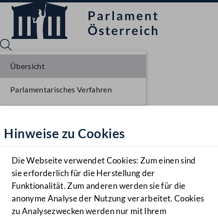
Übersicht
Parlamentarisches Verfahren
Sprache English
Mediathek
Hinweise zu Cookies
Hilfe
Benutzer
Die Webseite verwendet Cookies: Zum einen sind
Zielgruppe
sie erforderlich für die Herstellung der
Navigationsmenü öffnen
MENÜ
Funktionalität. Zum anderen werden sie für die
anonyme Analyse der Nutzung verarbeitet. Cookies
zu Analysezwecken werden nur mit Ihrem
Sprache En
Mediathek