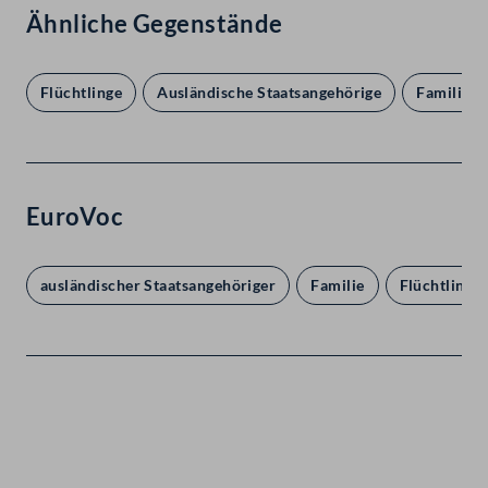
Ähnliche Gegenstände
Flüchtlinge
Ausländische Staatsangehörige
Familienp
EuroVoc
ausländischer Staatsangehöriger
Familie
Flüchtling
Kontakt