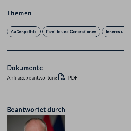
Themen
Außenpolitik
Familie und Generationen
Inneres und 
Dokumente
Anfragebeantwortung
PDF
Beantwortet durch