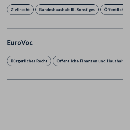
Zivilrecht
Bundeshaushalt III. Sonstiges
Öffentlicher 
EuroVoc
Bürgerliches Recht
Öffentliche Finanzen und Haushaltspo
Kontakt