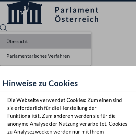
Übersicht
Parlamentarisches Verfahren
Sprache English
Mediathek
Hinweise zu Cookies
Hilfe
Benutzer
Die Webseite verwendet Cookies: Zum einen sind
Zielgruppe
sie erforderlich für die Herstellung der
Navigationsmenü öffnen
MENÜ
Funktionalität. Zum anderen werden sie für die
anonyme Analyse der Nutzung verarbeitet. Cookies
zu Analysezwecken werden nur mit Ihrem
Sprache En
Mediathek