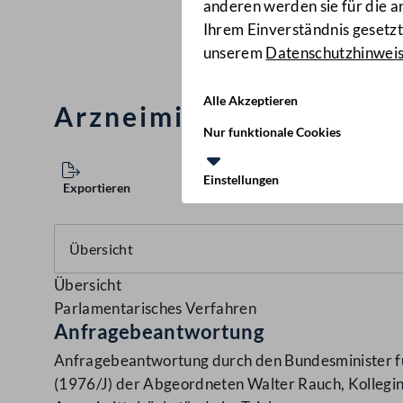
anderen werden sie für die 
Ihrem Einverständnis gesetzt.
unserem
Datenschutzhinwei
Alle Akzeptieren
Arzneimittelrückstände
Nur funktionale Cookies
Einstellungen
Exportieren
Übersicht
Parlamentarisches Verfahren
Anfragebeantwortung
Anfragebeantwortung durch den Bundesminister für
(1976/J) der Abgeordneten Walter Rauch, Kollegin