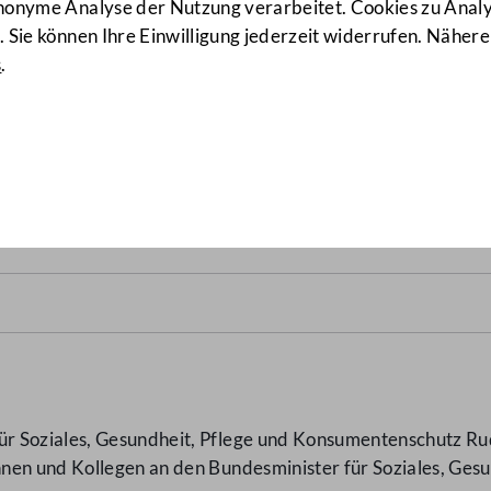
anonyme Analyse der Nutzung verarbeitet. Cookies zu Ana
 Sie können Ihre Einwilligung jederzeit widerrufen. Nähere
s
.
 im Trinkwasser
(1979/AB)
 Soziales, Gesundheit, Pflege und Konsumentenschutz Rud
nen und Kollegen an den Bundesminister für Soziales, Ges