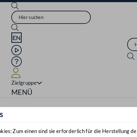
Sprache English
Mediathek
Hilfe
Benutzer
Zielgruppe
Navigationsmenü öffnen
MENÜ
s
es: Zum einen sind sie erforderlich für die Herstellung de