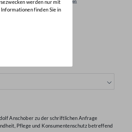
Beantwortungen
lysezwecken werden nur mit
1979/AB
 Informationen finden Sie in
olf Anschober zu der schriftlichen Anfrage
undheit, Pflege und Konsumentenschutz betreffend